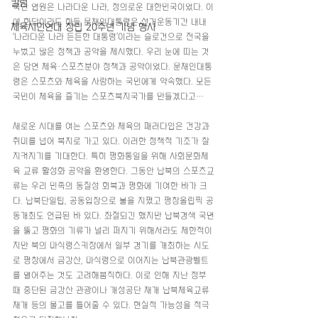
칼럼
국민 염원은 나라다운 나라, 정의로운 대한민국이었다. 이
에 화답이라도 하듯 문재인대통령은 선거운동기간 내내 
체육시민연대 창립 20주년 기념 행사
‘나라다운 나라 든든한 대통령’이라는 슬로건으로 전국을 
누볐고 많은 정책과 공약을 제시했다. 우리 눈에 띠는 것
은 당연 체육·스포츠분야 정책과 공약이었다. 문재인대통
령은 스포츠와 체육을 사랑하는 국민에게 약속했다. 모든 
국민이 체육을 즐기는 스포츠복지국가를 만들겠다고…
새로운 시대를 여는 스포츠와 체육의 패러다임은 건강과 
취미를 넘어 복지로 가고 있다. 이러한 정책적 기조가 잘 
지켜지기를 기대한다. 특히 평화통일을 위해 사회문화체
육 교류 활성화 공약을 환영한다. 그동안 남북의 스포츠교
류는 우리 민족의 동질성 회복과 평화에 기여한 바가 크
다. 남북단일팀, 공동입장으로 불을 지폈고 평창올림픽 공
동개최도 언급된 바 있다. 좌절되긴 했지만 남북경색 국면
을 뚫고 평화의 기류가 널리 퍼지기 위해서라도 제한적이
지만 북의 마식령스키장에서 일부 경기를 개최하는 시도
로 평창에서 금강산, 마식령으로 이어지는 남북관광벨트
를 열어주는 것도 고려해봄직하다. 이로 인해 지난 정부 
때 중단된 금강산 관광이나 개성공단 재개 남북체육교류 
재개 등의 물고를 틀어줄 수 있다. 현실적 가능성을 적극