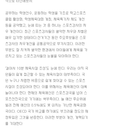
적으로 타진해보자.
공부하는 학생선수, 운동하는 학생을 기조로 학교스포츠
클럽 활성화, 학생체육대회 개최, 체육특기자 제도 개선 
등을 공약했고, 눈에 띠는 것 중 하나는 스포츠강사의 처
우 개선이다. 최근 스포츠강사들의 열악한 처우와 차별은 
매우 심각한 상태이다.선거기간 동안 주요후보들은 스포
츠강사의 처우개선을 공통공약으로 부각시켰다. 이러한 
부분도 잘 지켜져 열악한 환경에서 아이들에게 체육을 가
르치고 있는 스포츠강사들의 눈물을 닦아줘야 한다.
‘걸어서 10분 체육시설 조성’도 눈에 띤다. 우리는 아직 국
민들이 쉽게 접근할 수 있는 체육시설이 태부족이다. 국
민 누구나 저렴한 비용으로 쉽게 찾아갈 수 있는 스포츠
시설이 조성되어야 한다. 이를 위해서는 체육예산이 대폭 
늘어나야 한다. 현재의 체육예산은 스포츠강국을 넘어 스
포츠선진국으로 가기에는 역부족이다. 늘 예산 후순위에 
밀려 전체 예산의 0.5%에도 못 미치는 가난한 체육공화
국이다. OECD 국가 비교를 하기에도 부끄러울 정도의 재
정투입은 그것을 반증한다. 이러한 부분이 개선, 개혁되기
를 기대한다