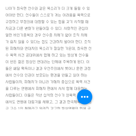
나아가 최숙현 선수와 같은 목소리가 더 크게 들릴 수 있
어야만 한다. 선수들이 스스로가 겪는 어려움을 폭력으로 
규정하고 부정의에 대항할 수 있는 힘을 갖기 시작할 때 
지금과 다른 변화가 만들어질 수 있다. 사회적인 관심이 
덜한 비인기종목의 경우 선수층 자체가 얇아 조직 자체
가 쉽지 않을 수 있다는 점도 간과하지 말아야 한다. 조직
된 피해자와 연대자의 목소리가 절실한 가운데, 최숙현 선
수 폭력 사건 공대위에서 함께 하고 있는 빙상계 선수들
이 만든 젊은 빙상인 연대라는 단체에 주목하게 된다. 이
들은 메달 획득이나 결과 우선주의에서 벗어나 훈련 과정
에서 선수의 인권이 보호되는 환경을 만들고 싶어 하는 
사람들이자, 피해자가 아니라 가해자 중심으로 폭력 사건
을 다루는 연맹에서 피해자 편에서 서서 함께 대응하는 
사람들이다. 이들은 작년 심석희 선수가 성폭력 피해 사건
에서도 연맹에 대립각을 세웠고, 그 결과 한국체육대 전명
규 교수 1인 체제라고 알려진 강고한 빙상연맹의 힘에 균
열을 냈다. 선수들의 목소리와 주장에 힘이 주어질 때, 폭
력적이고 폐쇄적인 스포츠계 문화를 바꿔나갈 수 있다.
7월 29일 대한체육회의 이사회가 열렸다. 이 자리에서 대