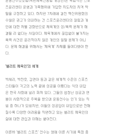
운동선수보호법(국민체육진흥법 개정안)은 독립적인 스포
츠윤리센터 운영과 가혹행위에 가담한 지도자의 자격 박
탈을 규정하고 있다. 하지만 7차례에 걸친 혁신위원회의 
수많은 권고가 의미하는 건 스포츠윤리센터의 설립과 개
인에 대한 처벌 강화만으로 체육계의 성/폭력 문제가 해
결될 리 없다는 사실이다. 체육계에서 끊임없이 불거지는 
폭력 사건은 윤리적이지 않은 개인의 일탈 문제가 아니
다. 문제 해결을 위해서는 '체육계' 자체를 들여다봐야 한
다. 
'엘리트 체육인'의 세계
박세리, 박찬호, 김연아 등과 같은 세계적 수준의 스포츠 
스타들이 각고의 노력 끝에 성공을 이뤘다는 식의 미담
은 한국 사회에 널리 퍼져 있다. 그들의 엄청난 상금과 연
봉이 사회적으로 주목을 받으며 운동선수는 인기 있는 직
업 중 하나가 되었지만, 이들의 성공담이 미담으로만 전해
질수록 다양한 어려움을 직면하고 있는 엘리트 체육인의 
삶에 대한 관심과 이해는 옅어진다.
이른바 '엘리트 스포츠' 선수는 생애 이른 시기에 특정 종