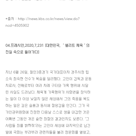
*출처 : http://news.kbs.co.kr/news/view.do?
ncd=4505902
04.프레시안,2020,7,231 [대한민국, ＇엘리트 체육＇의 
진실 속으로 들어가다]
지난 6월 26일, 철인3종경기 국가대표이자 경주시청 팀 
소속 최숙현 선수가 목숨을 달리했다. 고인이 감독과 운동
치료사, 선배로부터 여러 차례 구타와 가혹 행위에 시달
린 사실도 드러났다. 체육계 가혹행위가 사회면을 장식하
는 일이 더 이상 낯설지 않은 세상에서 그의 죽음을 목도
하는 일은 깊은 슬픔과 동시에 절망감을 안긴다. 그가 국
가인권위원회에 진정한 다음날 스스로 생을 마감한 것은 
어쩌면 그동안 겪은 숱한 좌절의 결과인지도 모른다. "그 
사람들 죄를 밝혀줘"라는 고인이 세상에 마지막으로 남긴 
말에 국회는 부랴부랴 관련자들을 불러 청문회를 열었고, 