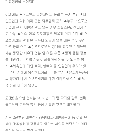
견요청권을 부여했다.
이외에도 ▲신고인과 피신고인의 물리적 공간 분리 ▲피
신고인의 직위 해제 또는 직무정지 조치 ▲누구나 스포츠
비리에 관한 사실을 알고 있는 경우 스포츠윤리센터에 신
고 가능 ▲선수, 체육 지도자등은 체육계 인권 침해 및 스
포츠비리를 알게 된 경우나 의심이 있을 때는 즉시 수사
기관 등에 신고 ▲장관으로부터 징계를 요구받은 체육단
체는 정당한 사유가 없는 한 이를 수용 ▲징계 관련 정보
를 개인정보보호를 사유로 제출하지 않을 수 없도록 명
시 ▲체육인에 대한 폭력, 성폭력 등 인권침해 우려가 있
는 주요 지점에 엉상정보처리기기를 설치 ▲문화체육관광
부 장관이 매년 스포츠비리에 대한 실태조사 실시 및 발
표 등의 내용이 담겼다.
고(故) 최숙현 선수는 2016년부터 팀 닥터와 감독, 선배
들로부터 구타와 폭언 등에 시달린 것으로 파악됐다.
지난 2월부터 대한철인3종협회와 대한체육회 등 여러 단
체에 가혹행위에 고통받고 있다는 사실을 알렸지만, 어디
에서도 도움을 받지 못했다.