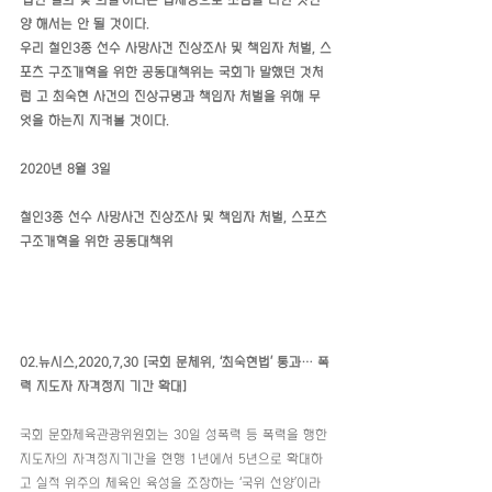
‘법안 발의 및 의결’이라는 법제정으로 소임을 다한 것인
양 해서는 안 될 것이다.
우리 철인3종 선수 사망사건 진상조사 및 책임자 처벌, 스
포츠 구조개혁을 위한 공동대책위는 국회가 말했던 것처
럼 고 최숙현 사건의 진상규명과 책임자 처벌을 위해 무
엇을 하는지 지켜볼 것이다.
2020년 8월 3일
철인3종 선수 사망사건 진상조사 및 책임자 처벌, 스포츠 
구조개혁을 위한 공동대책위
02.뉴시스,2020,7,30 [국회 문체위, ‘최숙현법’ 통과… 폭
력 지도자 자격정지 기간 확대
]
국회 문화체육관광위원회는 30일 성폭력 등 폭력을 행한 
지도자의 자격정지기간을 현행 1년에서 5년으로 확대하
고 실적 위주의 체육인 육성을 조장하는 ‘국위 선양’이라