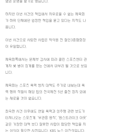
협회 운영을 맡기로 했습니다.
하지만 이번 사건의 책임에서 자유로울 수 없는 체육회
가 하위 단체에만 엄정한 책임을 묻고 있다는 지적도 나
옵니다.
이번 사건으로 사퇴한 사람은 박석원 전 철인3종협회장
이 유일합니다.
체육회쪽에서는 문체부 감사에 따라 클린 스포츠센터 관
계자 몇 명이 징계를 받는 선에서 마무리 될 것으로 보입
니다.
체육회는 스포츠 폭력 방지 대책도 추가로 내놨는데 폭
력 행위 적발시 해당 팀의 전국체전 5년 출전 정지 외에
는 새로울 것이 없습니다.
최숙현 사건 이후에도 연일 폭력과 성추행 관련 보도가 
터져나오는 스포츠계. '무관용 원칙', '원스트라이크 아웃' 
같은 거창한 대책 보다 잘못한 사람이 합당한 책임을 지
는 상식이 필요한 시점입니다. KBS 뉴스 이진석입니다. 