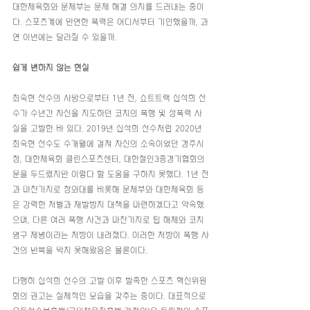
대한체육회와 문체부는 문제 해결 의지를 드러내는 중이
다. 스포츠계에 만연한 폭력은 어디서부터 기인했을까, 과
연 이번에는 달라질 수 있을까.
쉽게 변하지 않는 현실
최숙현 선수의 사망으로부터 1년 전, 쇼트트랙 심석희 선
수가 수년간 자신을 지도하던 코치의 폭행 및 성폭력 사
실을 고발한 바 있다. 2019년 심석희 선수처럼 2020년 
최숙현 선수도 수개월에 걸쳐 자신의 소속이었던 경주시
청, 대한체육회 클린스포츠센터, 대한철인3종경기협회의 
문을 두드렸지만 이렇다 할 도움을 구하지 못했다. 1년 전
과 마찬가지로 청와대를 비롯해 문체부와 대한체육회 등
은 강력한 처벌과 재발방지 대책을 마련하겠다고 약속했
으며, 다른 여러 폭행 사건과 마찬가지로 팀 해체와 코치 
영구 제명이라는 처방이 내려졌다. 이러한 처방이 폭행 사
건의 반복을 막지 못해왔음은 물론이다.
다행히 심석희 선수의 고발 이후 발족한 스포츠 혁신위원
회의 권고는 실체적인 모습을 갖추는 중이다. 대표적으로 