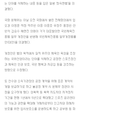
는 단어를 삭제하는 내용 등을 담은 일명 ‘최숙현법’을 의
결했다.
국회 문체위는 이날 오전 국회에서 열린 전체회의에서 임
오경·이병훈·박정·박주민·이용·이용호·유정주·홍정민·안
민석·김승수·배현진 의원이 각각 대표발의한 국민체육진
흥법 일부 개정안을 반영해 국민체육진흥법 일부개정법률
안(대안)을 의결했다.
개정안은 법의 목적에서 실적 위주의 체육인 육성을 조장
하는 국위선양이라는 단어를 삭제하고 공정한 스포츠정신
과 체육인 인권 보호, 국민 행복과 자긍심 등을 강조하는 
방향으로 수정했다.
또 선수와 소속기관장의 공정 계약을 위해 표준 계약서 
개발 보급하기로 하고 불공정 계약 시 문체부 장관이 시
정을 요구하게 했다. 성폭력 등 폭력 지도자의 자격정지 
기간을 현행 1년에서 5년으로 확대했고 스포츠 윤리센터
의 기능과 권한을 확대해 가해자로부터 신고자와 피해자
보호를 위한 임시보호소를 운영하도록 하고 공무원 등 파