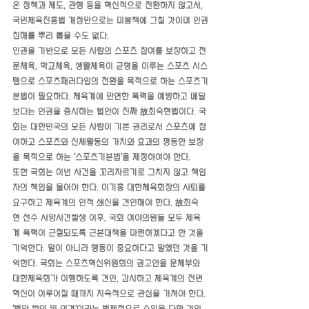
온 정책과 제도, 관행 등을 혁신적으로 전환하지 않고서, 
국민체육진흥법 개정만으로는 미봉책에 그칠 것이며 인권
침해를 뿌리 뽑을 수도 없다.
인권을 기반으로 모든 사람의 스포츠 참여를 보장하고 전
문체육, 학교체육, 생활체육이 균형을 이루는 스포츠 시스
템으로 스포츠패러다임의 전환을 목적으로 하는 스포츠기
본법이 필요하다. 체육계에 만연한 폭력을 예방하고 메달
보다는 인권을 중시하는 법안이 진짜 故최숙현법이다. 국
회는 대한민국의 모든 사람이 기본 권리로서 스포츠에 참
여하고 스포츠와 신체활동의 가치와 효과의 평등한 보장
을 목적으로 하는 ‘스포츠기본법’을 제정하여야 한다.
또한 국회는 이번 사건을 꼬리자르기로 그치지 않고 책임
자의 책임을 물어야 한다. 이기흥 대한체육회장의 사퇴를 
요구하고 체육계의 인적 쇄신을 견인해야 한다. 故최숙
현 선수 사망사건발생 이후, 국회 여야의원들 모두 체육
계 폭력이 근절되도록 근본대책을 마련하겠다고 한 것을 
기억한다. 말이 아니라 행동이 중요하다고 말했던 것을 기
억한다. 국회는 스포츠혁신위원회의 권고안을 문체부와 
대한체육회가 이행하도록 견인, 감시하고 체육계의 전면 
혁신이 이루어질 때까지 지속적으로 관심을 가져야 한다. 