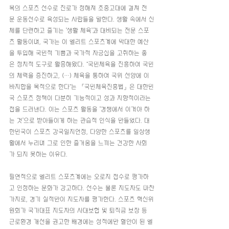
목의 스포츠 선수로 진로가 정해져 초중고대에 걸쳐 전
문 운동선수로 육성되는 사람들을 말한다. 생활 속에서 신
체를 단련하고 즐기는 '생활 체육'과 대비되는 전문 스포
츠 활동이며, 국가는 이 엘리트 스포츠계에 막대한 예산
을 투입해 국민적 기쁨과 국가적 자긍심을 고취하는 좋
은 정치적 도구로 활용해왔다. "국민체육을 진흥하여 국민
의 체력을 증진하고, (…) 체육을 통하여 국위 선양에 이
바지함을 목적으로 한다"는 「국민체육진흥법」은 대한민
국 스포츠 정책이 다분히 기능적이고 성과 지향적이라는 
점을 드러낸다. 이는 스포츠 활동을 '경쟁에서 이겨야 하
는 것'으로 받아들이게 하는 관습적 인식을 만들었다. 대
한민국이 스포츠 강국일지언정, 다양한 스포츠를 일상생
활에서 누리며 그로 인한 즐거움을 느끼는 건강한 사회
가 되지 못하는 이유다.
필연적으로 엘리트 스포츠계에는 오로지 점수로 평가하
고 인정하는 문화가 강고하다. 선수는 물론 지도자도 마찬
가지로, 경기 실적만이 지도자를 평가한다. 스포츠 혁신위
원회가 국가대표 지도자의 사대보험 및 퇴직금 보장 등 
근로환경 개선을 권고한 배경에는 성적에만 혈안이 된 엘