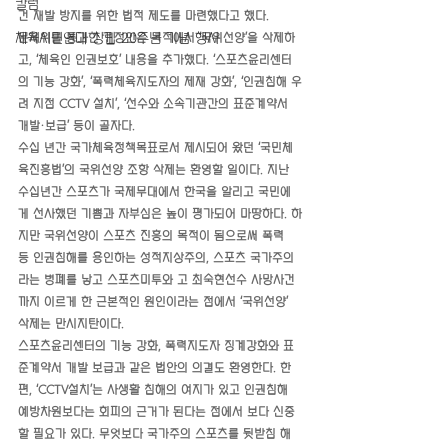
칼럼
건 재발 방지를 위한 법적 제도를 마련했다고 했다.
체육시민연대 창립 20주년 기념 행사
문체위를 통과한 개정안은 목적에서 ‘국위선양’을 삭제하
고, ‘체육인 인권보호’ 내용을 추가했다. ‘스포츠윤리센터
의 기능 강화’, ‘폭력체육지도자의 제재 강화’, ‘인권침해 우
려 지점 CCTV 설치’, ‘선수와 소속기관간의 표준계약서 
개발·보급’ 등이 골자다.
수십 년간 국가체육정책목표로서 제시되어 왔던 ‘국민체
육진흥법’의 국위선양 조항 삭제는 환영할 일이다. 지난 
수십년간 스포츠가 국제무대에서 한국을 알리고 국민에
게 선사했던 기쁨과 자부심은 높이 평가되어 마땅하다. 하
지만 국위선양이 스포츠 진흥의 목적이 됨으로써 폭력 
등 인권침해를 용인하는 성적지상주의, 스포츠 국가주의
라는 병폐를 낳고 스포츠미투와 고 최숙현선수 사망사건
까지 이르게 한 근본적인 원인이라는 점에서 ‘국위선양’ 
삭제는 만시지탄이다.
스포츠윤리센터의 기능 강화, 폭력지도자 징계강화와 표
준계약서 개발 보급과 같은 법안의 의결도 환영한다. 한
편, ‘CCTV설치’는 사생활 침해의 여지가 있고 인권침해 
예방차원보다는 회피의 근거가 된다는 점에서 보다 신중
할 필요가 있다. 무엇보다 국가주의 스포츠를 뒷받침 해