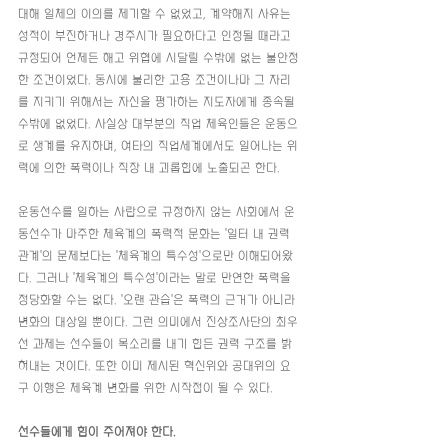
대해 일체의 이의를 제기할 수 없었고, 계약해지 사유는 
성적이 부진하거나 경주시가 필요하다고 인정될 때라고 
규정되어 언제든 해고 위협에 시달릴 수밖에 없는 불안정
한 조건이었다. 동시에 불리한 고용 조건이나마 그 자리
를 지키기 위해서는 자신을 평가하는 지도자에게 종속될 
수밖에 없었다. 사실상 대부분의 직업 체육인들은 운동으
로 생계를 유지하며, 여타의 직업세계에서도 일어나는 위
력에 의한 폭력이나 직장 내 괴롭힘에 노출되곤 한다.
운동선수를 일하는 사람으로 규정하지 않는 사회에서 운
동선수가 마주한 체육계의 폭력적 문화는 '일터 내 권력 
관계'의 문제보다는 '체육계의 특수성'으로만 이해되어왔
다. 그러나 '체육계의 특수성'이라는 말로 만연한 폭력을 
정당화할 수는 없다. '오랜 관습'은 폭력의 근거가 아니라 
변화의 대상일 뿐이다. 그런 의미에서 진상조사단의 최우
선 과제는 선수들이 목소리를 내기 힘든 권력 구조를 밝
혀내는 것이다. 또한 이미 제시된 혁신위와 공대위의 요
구 이행은 체육계 변화를 위한 시작점이 될 수 있다.
선수들에게 힘이 주어져야 한다.