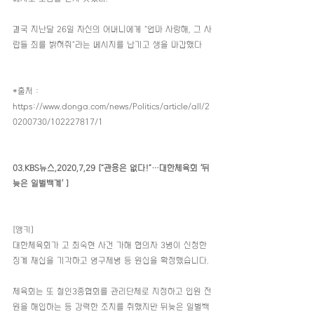
결국 지난달 26일 자신의 어머니에게 “엄마 사랑해, 그 사
람들 죄를 밝혀줘”라는 메시지를 남기고 생을 마감했다
*출처 : 
https://www.donga.com/news/Politics/article/all/2
0200730/102227817/1
03.KBS뉴스,2020,7,29 [“관용은 없다!”…대한체육회 ‘뒤
늦은 일벌백계’ ]
[앵커]
대한체육회가 고 최숙현 사건 가해 혐의자 3명이 신청한 
징계 재심을 기각하고 영구제명 등 원심을 확정했습니다.
체육회는 또 철인3종협회를 관리단체로 지정하고 임원 전
원을 해임하는 등 강력한 조치를 취했지만 뒤늦은 일벌백