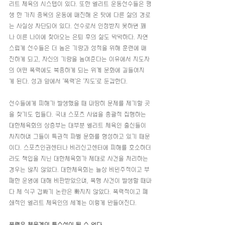
리트 체육의 시스템이 있다. 또한 엘리트 운동선수들은 평
생 한 가지 종목의 운동에 매진해 온 탓에 다른 삶의 경로
는 사실상 차단되어 있다. 선수로서 인정받지 못하면 꽤
나 이른 나이에 찾아오는 은퇴 후의 삶도 막막하다. 자연
스럽게 선수들은 더 높은 기량과 성적을 위해 훈련에 매
진하게 되고, 자신의 기량을 높여준다는 이유에서 지도자
의 어떤 폭력에도 복종하게 되는 위계 문화에 길들여지
게 된다. 성과 앞에서 '폭력'은 '지도'로 둔갑한다. 
선수들에게 피해가 발생했을 때 마땅히 문제를 제기할 곳
을 찾기도 힘들다. 국내 스포츠 사업을 총괄적 집행하는 
대한체육회의 상층부는 대부분 엘리트 체육인 출신들이 
차지하며 그들이 특권적 파벌 문화를 형성하고 있기 때문
이다. 스포츠인권센터나 비리신고센터에 피해를 호소하더
라도 책임을 지닌 대한체육회가 제대로 사건을 처리하는 
경우는 많지 않았다. 대한체육회는 늘상 비민주적이고 부
패한 운영에 대해 비판받았으며, 폭행 사건이 발생할 때마
다 제 식구 감싸기 논란은 빠지지 않았다. 폭력적이고 폐
쇄적인 엘리트 체육인의 세계는 이렇게 만들어진다.