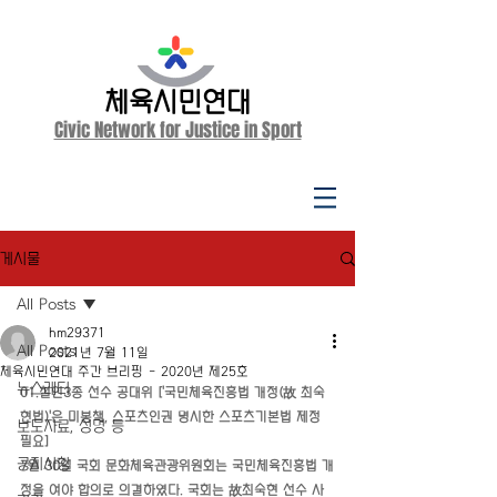
체육시민연대
Civic Network for Justice in Sport
게시물
All Posts
hm29371
All Posts
2021년 7월 11일
체육시민연대 주간 브리핑 - 2020년 제25호
뉴스레터
01.철인3종 선수 공대위 ['국민체육진흥법 개정(故 최숙
현법)'은 미봉책, 스포츠인권 명시한 스포츠기본법 제정 
보도자료, 성명 등
필요]
공지사항
7월 30일 국회 문화체육관광위원회는 국민체육진흥법 개
정을 여야 합의로 의결하였다. 국회는 故최숙현 선수 사