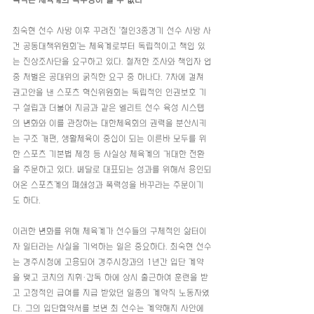
폭력은 체육계의 특수성이 될 수 없다
최숙현 선수 사망 이후 꾸려진 '철인3종경기 선수 사망 사
건 공동대책위원회'는 체육계로부터 독립적이고 책임 있
는 진상조사단을 요구하고 있다. 철저한 조사와 책임자 엄
중 처벌은 공대위의 굵직한 요구 중 하나다. 7차에 걸쳐 
권고안을 낸 스포츠 혁신위원회는 독립적인 인권보호 기
구 설립과 더불어 지금과 같은 엘리트 선수 육성 시스템
의 변화와 이를 관장하는 대한체육회의 권력을 분산시키
는 구조 개편, 생활체육이 중심이 되는 이른바 모두를 위
한 스포츠 기본법 제정 등 사실상 체육계의 거대한 전환
을 주문하고 있다. 메달로 대표되는 성과를 위해서 용인되
어온 스포츠계의 폐쇄성과 폭력성을 바꾸라는 주문이기
도 하다.
이러한 변화를 위해 체육계가 선수들의 구체적인 삶터이
자 일터라는 사실을 기억하는 일은 중요하다. 최숙현 선수
는 경주시청에 고용되어 경주시장과의 1년간 입단 계약
을 맺고 코치의 지휘·감독 하에 상시 출근하여 훈련을 받
고 고정적인 급여를 지급 받았던 일종의 계약직 노동자였
다. 그의 입단협약서를 보면 최 선수는 계약해지 사안에 